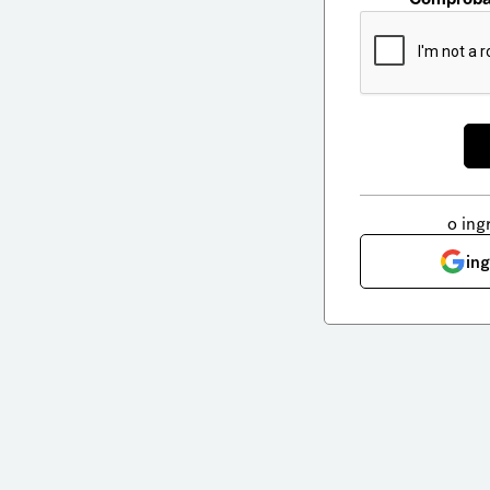
o ing
in