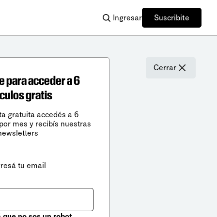
Ingresar
Suscribite
Cerrar
e para acceder a 6
ículos gratis
ta gratuita accedés a 6
 por mes y recibís nuestras
newsletters
gresá tu email
que no sos un robot