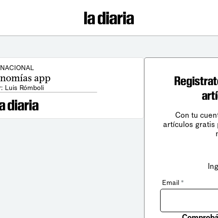
NACIONAL
nomías app
Registrat
: Luis Rómboli
art
Con tu cuen
artículos gratis
In
Email
*
Comprobá 