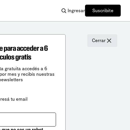
Ingresar
Suscribite
Cerrar
e para acceder a 6
ículos gratis
ta gratuita accedés a 6
 por mes y recibís nuestras
newsletters
gresá tu email
que no sos un robot