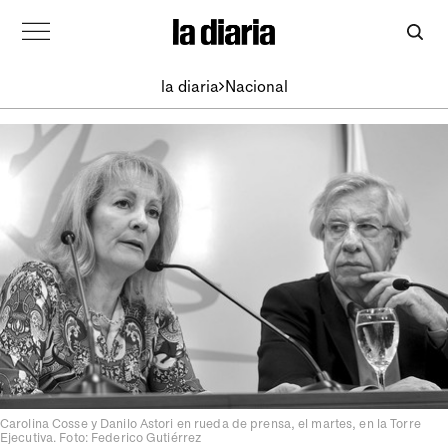
la diaria
Nacional
Carolina Cosse y Danilo Astori en rueda de prensa, el martes, en la Torre
Ejecutiva. Foto: Federico Gutiérrez