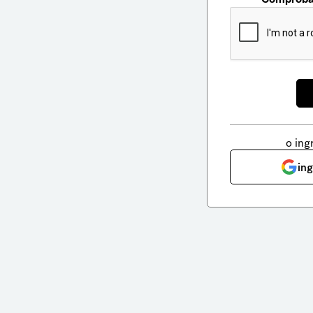
o ing
in