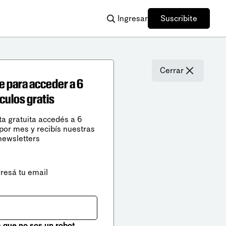
Ingresar
Suscribite
Cerrar
e para acceder a 6
ículos gratis
ta gratuita accedés a 6
 por mes y recibís nuestras
newsletters
gresá tu email
que no sos un robot