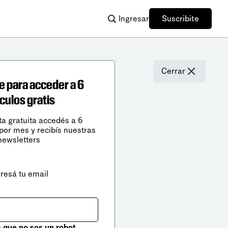
Ingresar
Suscribite
Cerrar
e para acceder a 6
ículos gratis
ta gratuita accedés a 6
 por mes y recibís nuestras
newsletters
gresá tu email
que no sos un robot