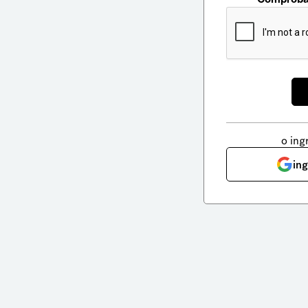
o ing
in