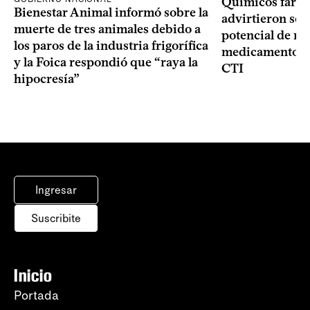
Químicos farma
Bienestar Animal informó sobre la
advirtieron sob
muerte de tres animales debido a
potencial de m
los paros de la industria frigorífica
medicamentos p
y la Foica respondió que “raya la
CTI
hipocresía”
Ingresar
Suscribite
Inicio
Portada