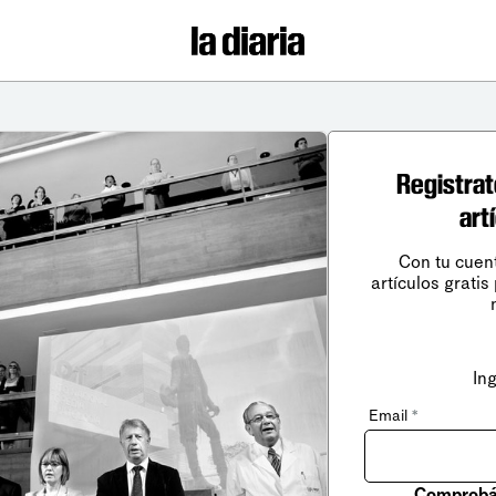
Registrat
art
Con tu cuen
artículos gratis
In
Email
*
Comprobá 