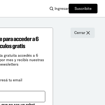
Ingresar
Suscribite
Cerrar
e para acceder a 6
ículos gratis
ta gratuita accedés a 6
 por mes y recibís nuestras
newsletters
gresá tu email
que no sos un robot