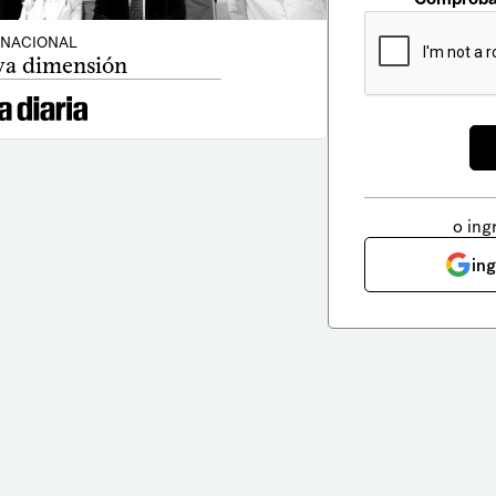
NACIONAL
a dimensión
o ing
in