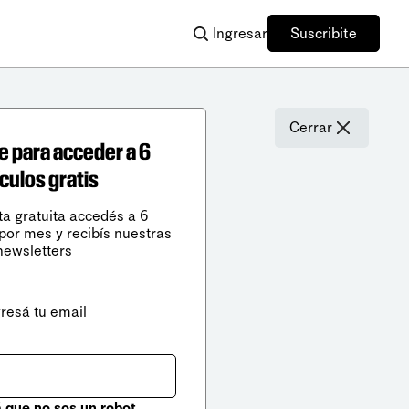
Ingresar
Suscribite
Cerrar
e para acceder a 6
ículos gratis
ta gratuita accedés a 6
 por mes y recibís nuestras
newsletters
gresá tu email
que no sos un robot