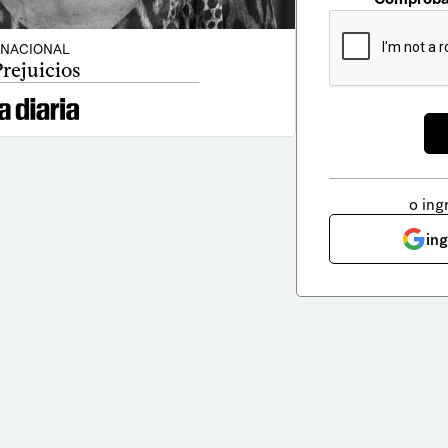
NACIONAL
rejuicios
o ing
in