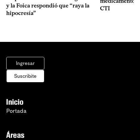
medicamentos p
y la Foica respondió que “raya la
CTI
hipocresía”
Ingresar
Suscribite
Inicio
Portada
Áreas