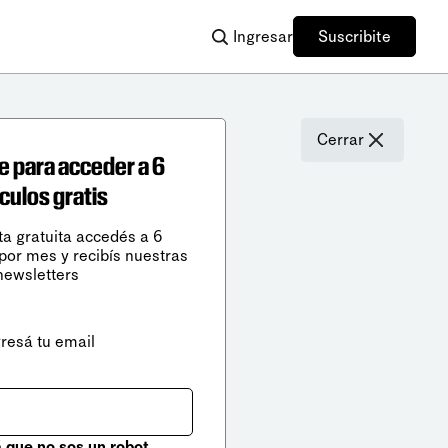
Ingresar
Suscribite
Cerrar
e para acceder a 6
ículos gratis
ta gratuita accedés a 6
 por mes y recibís nuestras
newsletters
gresá tu email
que no sos un robot