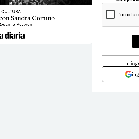
CULTURA
 con Sandra Comino
Rosanna Peveroni
o ing
in