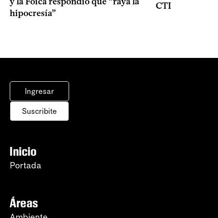
y la Foica respondió que “raya la
CTI
hipocresía”
Ingresar
Suscribite
Inicio
Portada
Áreas
Ambiente