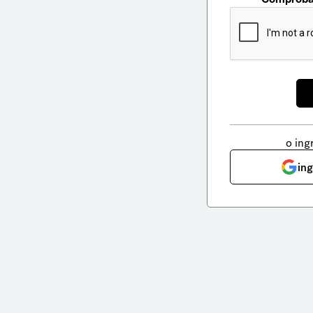
o ing
in