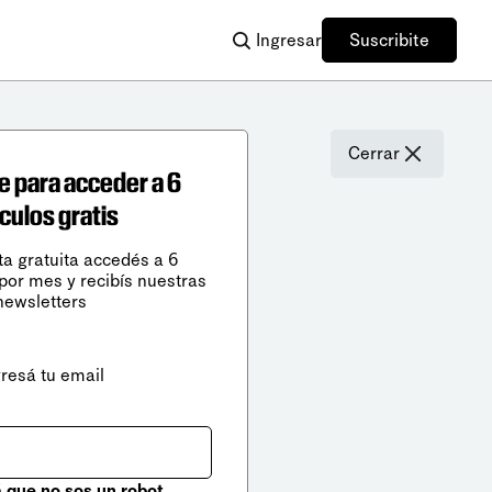
Ingresar
Suscribite
Cerrar
e para acceder a 6
ículos gratis
ta gratuita accedés a 6
 por mes y recibís nuestras
newsletters
gresá tu email
que no sos un robot