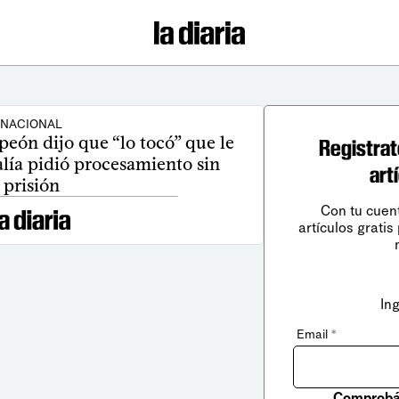
NACIONAL
peón dijo que “lo tocó” que le
Registrat
alía pidió procesamiento sin
art
prisión
Con tu cuen
artículos gratis
In
Email
*
Comprobá 