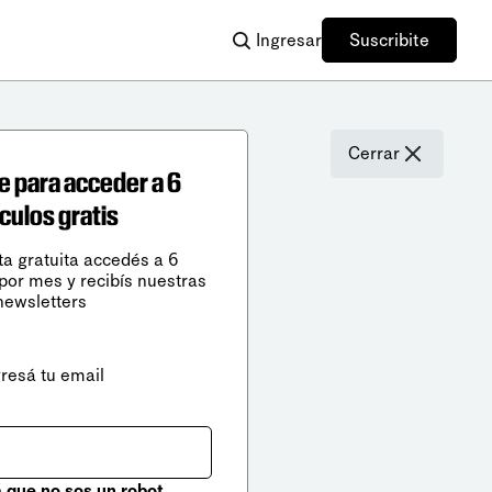
Ingresar
Suscribite
Cerrar
e para acceder a 6
ículos gratis
ta gratuita accedés a 6
 por mes y recibís nuestras
newsletters
gresá tu email
que no sos un robot