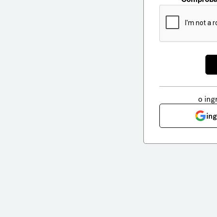
o ing
in