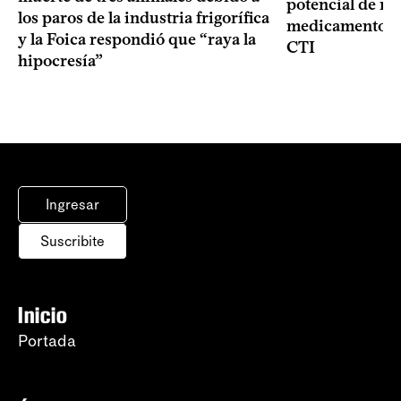
potencial de m
los paros de la industria frigorífica
medicamentos p
y la Foica respondió que “raya la
CTI
hipocresía”
Ingresar
Suscribite
Inicio
Portada