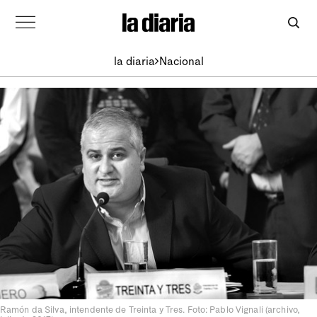
la diaria
Nacional
Ramón da Silva, intendente de Treinta y Tres. Foto: Pablo Vignali (archivo,