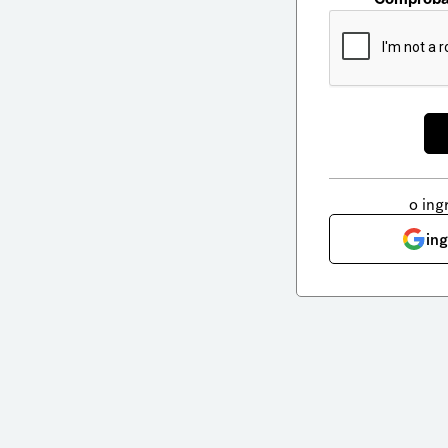
o ing
in