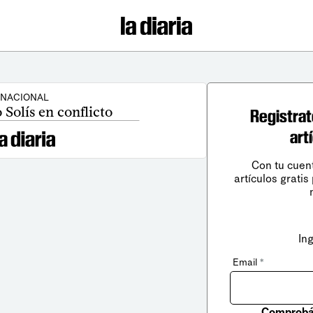
NACIONAL
o Solís en conflicto
Registrat
art
Con tu cuen
artículos gratis
In
Email
*
Comprobá 