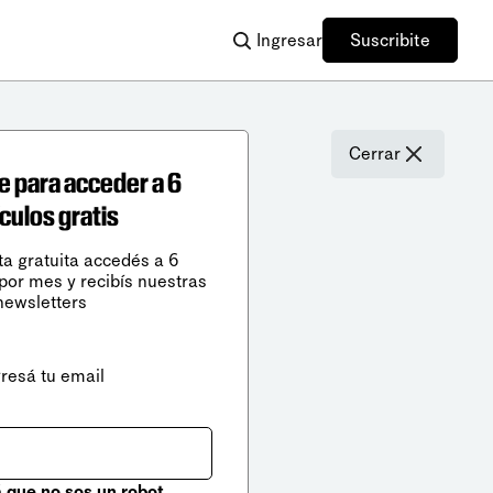
Ingresar
Suscribite
Cerrar
e para acceder a 6
ículos gratis
ta gratuita accedés a 6
 por mes y recibís nuestras
newsletters
gresá tu email
que no sos un robot