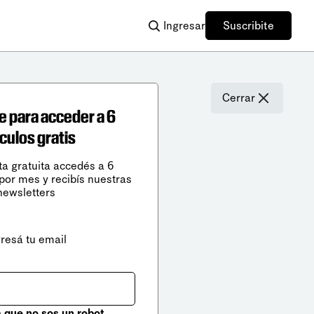
Ingresar
Suscribite
Cerrar
e para acceder a 6
ículos gratis
ta gratuita accedés a 6
 por mes y recibís nuestras
newsletters
gresá tu email
que no sos un robot