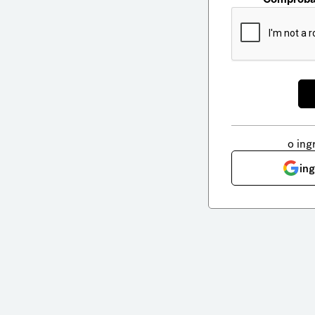
o ing
in