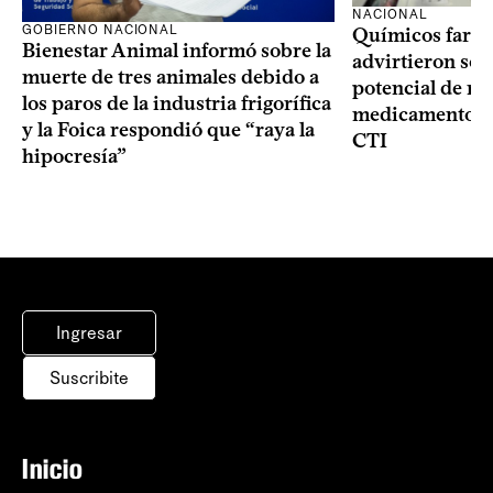
NACIONAL
GOBIERNO NACIONAL
Químicos farma
Bienestar Animal informó sobre la
advirtieron sob
muerte de tres animales debido a
potencial de m
los paros de la industria frigorífica
medicamentos p
y la Foica respondió que “raya la
CTI
hipocresía”
Ingresar
Suscribite
Inicio