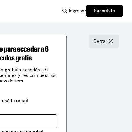
Ingresar
Suscribite
Cerrar
e para acceder a 6
ículos gratis
ta gratuita accedés a 6
 por mes y recibís nuestras
newsletters
gresá tu email
que no sos un robot