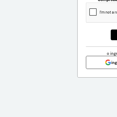
o ing
in