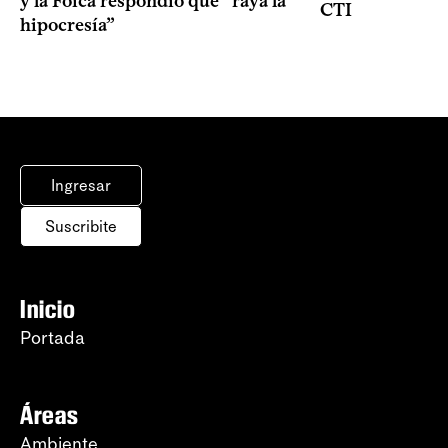
y la Foica respondió que “raya la
CTI
hipocresía”
Ingresar
Suscribite
Inicio
Portada
Áreas
Ambiente