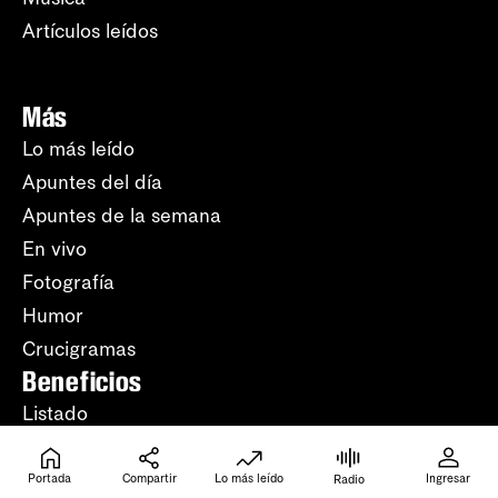
Artículos leídos
Más
Lo más leído
Apuntes del día
Apuntes de la semana
En vivo
Fotografía
Humor
Crucigramas
Beneficios
Listado
Tu ID (número de
suscripción)
Portada
Compartir
Lo más leído
Ingresar
Radio