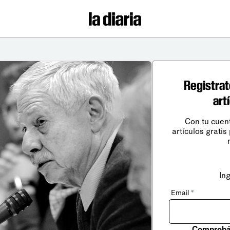
Registrat
art
Con tu cuen
artículos gratis
In
Email
*
Comprobá 