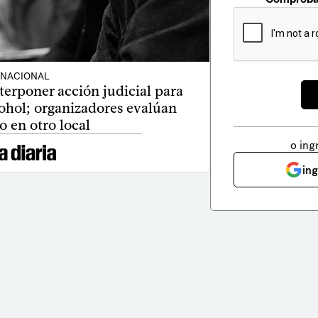
NACIONAL
erponer acción judicial para
cohol; organizadores evalúan
o en otro local
o ing
in