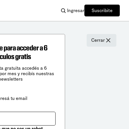
Ingresar
Suscribite
Cerrar
e para acceder a 6
ículos gratis
ta gratuita accedés a 6
 por mes y recibís nuestras
newsletters
gresá tu email
que no sos un robot