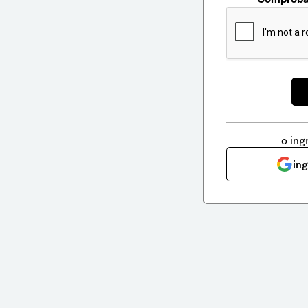
o ing
in