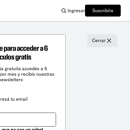
Ingresar
Suscribite
Cerrar
e para acceder a 6
ículos gratis
ta gratuita accedés a 6
 por mes y recibís nuestras
newsletters
gresá tu email
que no sos un robot