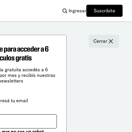
Ingresar
Suscribite
Cerrar
e para acceder a 6
ículos gratis
ta gratuita accedés a 6
 por mes y recibís nuestras
newsletters
gresá tu email
que no sos un robot