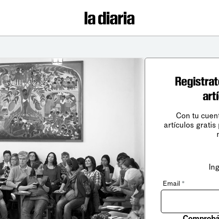
Registrat
art
Con tu cuen
artículos gratis
In
Email
*
Comprobá 