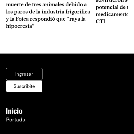
advirtieron sob
muerte de tres animales debido a
potencial de m
los paros de la industria frigorífica
medicamentos p
y la Foica respondió que “raya la
CTI
hipocresía”
Ingresar
Suscribite
Inicio
Portada