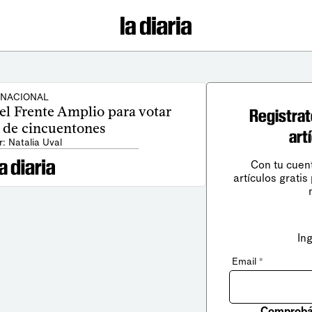
NACIONAL
el Frente Amplio para votar
Registrat
 de cincuentones
art
r: Natalia Uval
Con tu cuen
artículos gratis
In
Email
*
Comprobá 