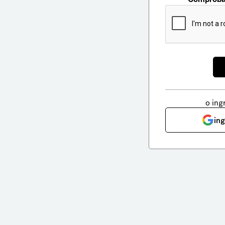
o ing
in