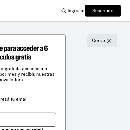
Ingresar
Suscribite
Cerrar
e para acceder a 6
ículos gratis
ta gratuita accedés a 6
 por mes y recibís nuestras
newsletters
gresá tu email
que no sos un robot