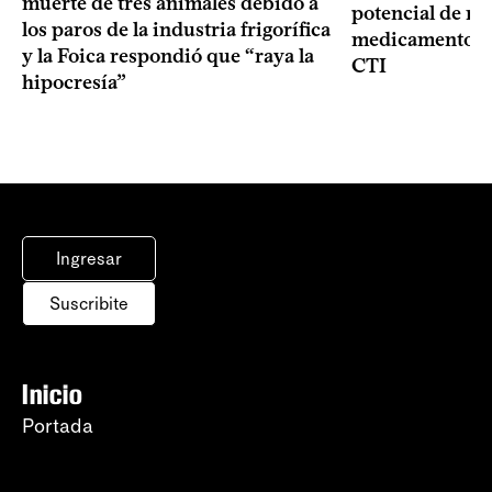
muerte de tres animales debido a
potencial de m
los paros de la industria frigorífica
medicamentos p
y la Foica respondió que “raya la
CTI
hipocresía”
Ingresar
Suscribite
Inicio
Portada