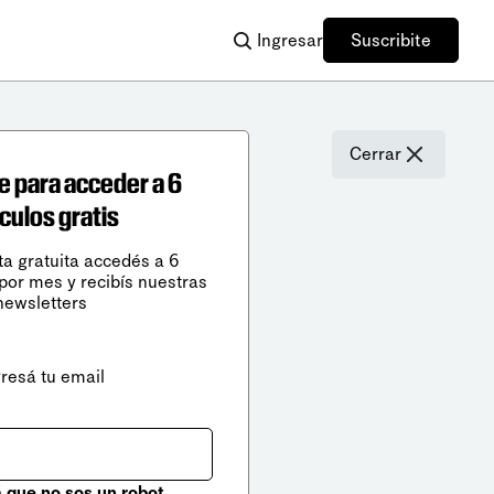
Ingresar
Suscribite
Cerrar
e para acceder a 6
ículos gratis
ta gratuita accedés a 6
 por mes y recibís nuestras
newsletters
gresá tu email
que no sos un robot