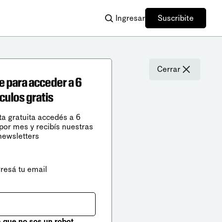
Ingresar
Suscribite
Cerrar
e para acceder a 6
ículos gratis
ta gratuita accedés a 6
 por mes y recibís nuestras
newsletters
gresá tu email
que no sos un robot