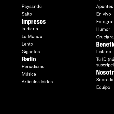
Paysandú
Apuntes
Salto
En vivo
Impresos
Fotograf
la diaria
Humor
Le Monde
Crucigr
Benefi
Lento
Gigantes
Listado
Radio
Tu ID (n
suscripc
Periodismo
Nosot
Música
Sobre la
Artículos leídos
Equipo