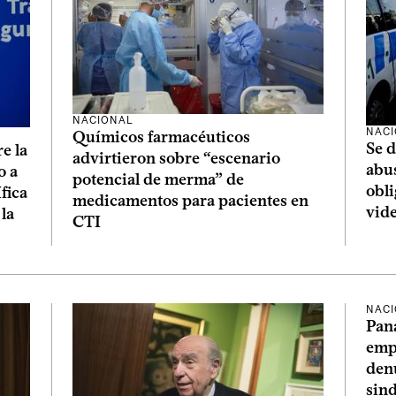
NACIONAL
NAC
Químicos farmacéuticos
Se d
e la
advirtieron sobre “escenario
abus
o a
potencial de merma” de
obl
ífica
medicamentos para pacientes en
vide
la
CTI
NAC
Pana
empl
denu
sind