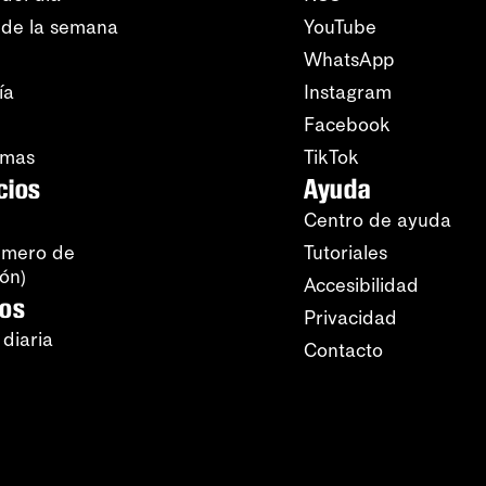
 de la semana
YouTube
WhatsApp
ía
Instagram
Facebook
amas
TikTok
cios
Ayuda
Centro de ayuda
úmero de
Tutoriales
ión)
Accesibilidad
ros
Privacidad
 diaria
Contacto