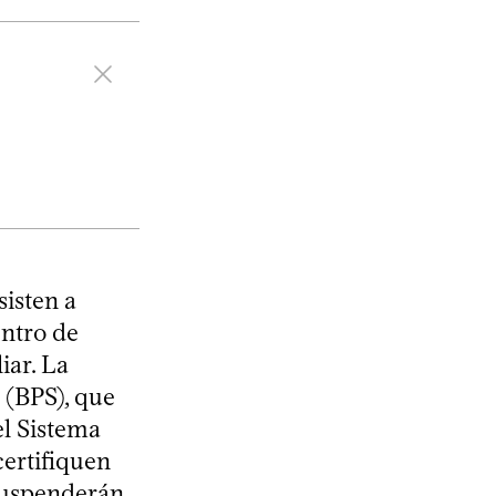
sisten a
entro de
iar. La
 (BPS), que
el Sistema
certifiquen
 suspenderán