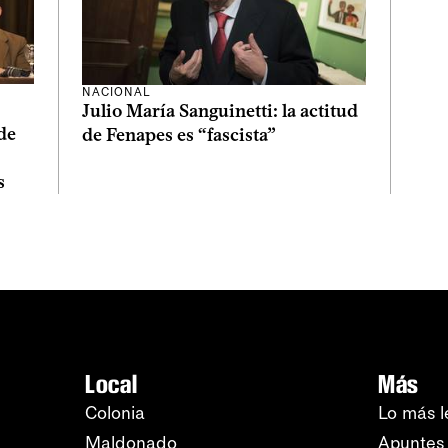
NACIONAL
Julio María Sanguinetti: la actitud
de
de Fenapes es “fascista”
s
Local
Más
Colonia
Lo más l
Maldonado
Apuntes 