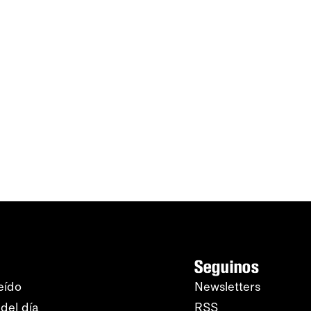
Seguinos
eído
Newsletters
del día
RSS