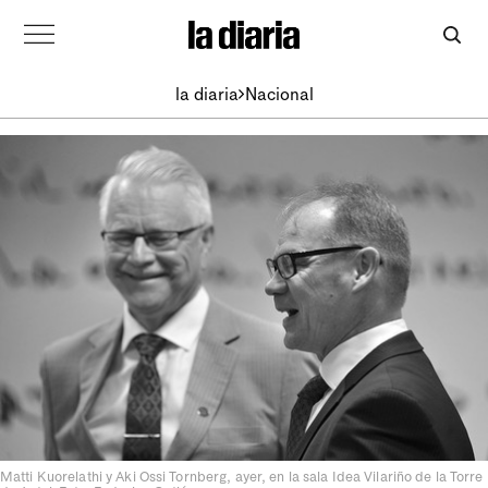
la diaria
Nacional
Matti Kuorelathi y Aki Ossi Tornberg, ayer, en la sala Idea Vilariño de la Torre