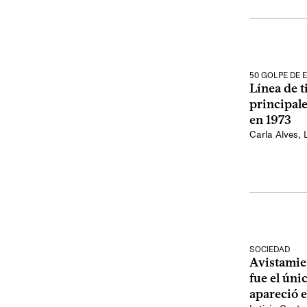
50 GOLPE DE 
Línea de t
principal
en 1973
Carla Alves
,
SOCIEDAD
Avistamie
fue el úni
apareció 