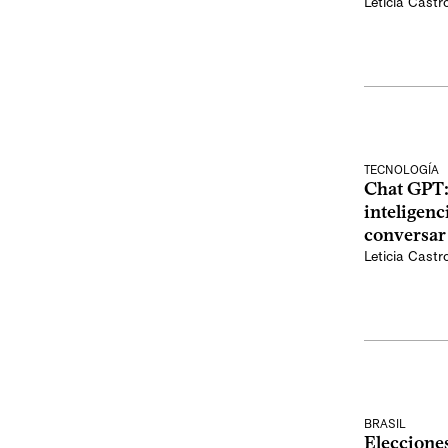
Leticia Castr
TECNOLOGÍA
Chat GPT:
inteligenc
conversa
Leticia Castr
BRASIL
Elecciones