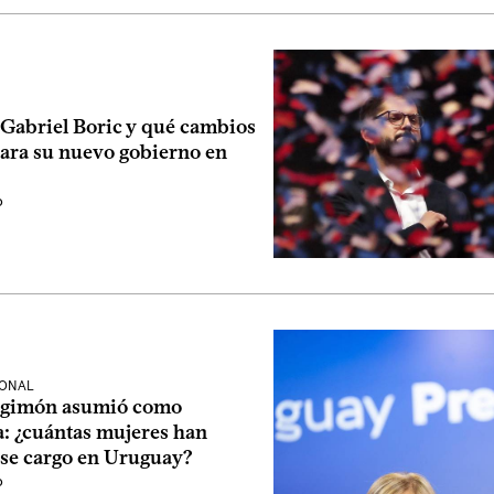
 Gabriel Boric y qué cambios
ara su nuevo gobierno en
o
IONAL
rgimón asumió como
a: ¿cuántas mujeres han
se cargo en Uruguay?
o