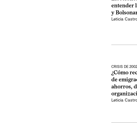
entender l
y Bolsona
Leticia Castr
CRISIS DE 200
¿Cómo rec
de emigra
ahorros, d
organizaci
Leticia Castr