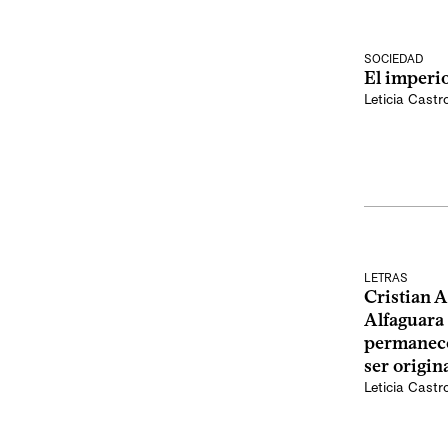
SOCIEDAD
El imperi
Leticia Castr
LETRAS
Cristian 
Alfaguara 
permanece
ser origin
Leticia Castr