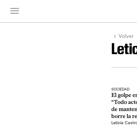
Volver
Leti
SOCIEDAD
El golpe e
“Todo acto
de mantene
borre la r
Leticia Castr