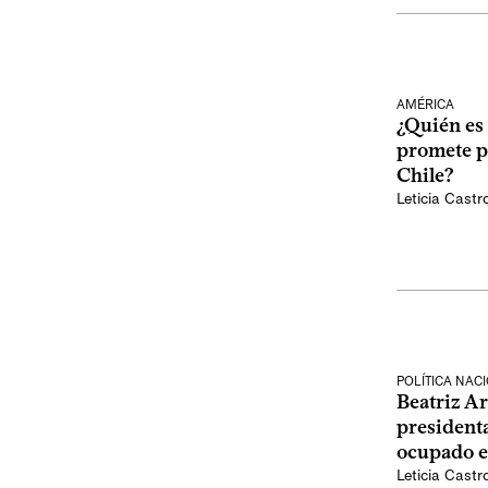
AMÉRICA
¿Quién es
promete p
Chile?
Leticia Castr
POLÍTICA NAC
Beatriz A
president
ocupado e
Leticia Castr