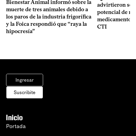
Bienestar Animal informó sobre la
advirtieron sob
muerte de tres animales debido a
potencial de m
los paros de la industria frigorífica
medicamentos p
y la Foica respondió que “raya la
CTI
hipocresía”
Ingresar
Suscribite
Inicio
Portada