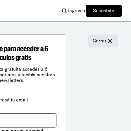
Ingresar
Suscribite
Cerrar
e para acceder a 6
ículos gratis
ta gratuita accedés a 6
 por mes y recibís nuestras
newsletters
gresá tu email
que no sos un robot