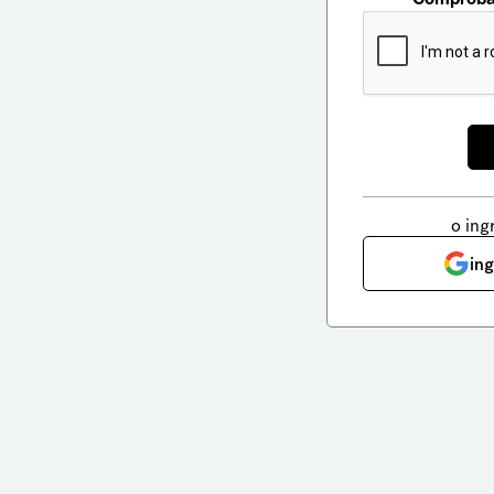
o ing
in