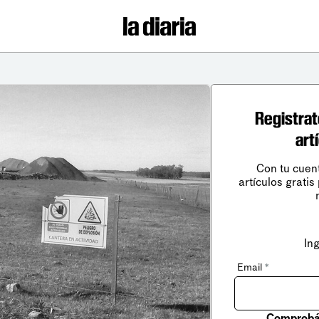
Registrat
art
Con tu cuen
artículos gratis
In
Email
*
Comprobá 