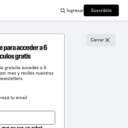
Ingresar
Suscribite
Cerrar
e para acceder a 6
ículos gratis
ta gratuita accedés a 6
 por mes y recibís nuestras
newsletters
gresá tu email
que no sos un robot