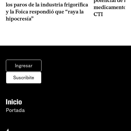
potencial de m
los paros de la industria frigorífica
medicamentos p
y la Foica respondió que “raya la
CTI
hipocresía”
Ingresar
Suscribite
Inicio
Portada