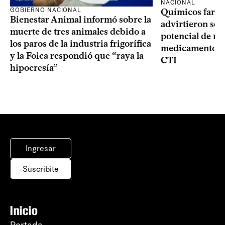
NACIONAL
GOBIERNO NACIONAL
Químicos farma
Bienestar Animal informó sobre la
advirtieron sob
muerte de tres animales debido a
potencial de m
los paros de la industria frigorífica
medicamentos p
y la Foica respondió que “raya la
CTI
hipocresía”
Ingresar
Suscribite
Inicio
Portada