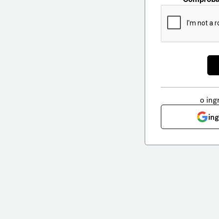
o ing
in