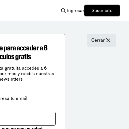
Ingresar
Suscribite
Cerrar
e para acceder a 6
ículos gratis
ta gratuita accedés a 6
 por mes y recibís nuestras
newsletters
gresá tu email
que no sos un robot