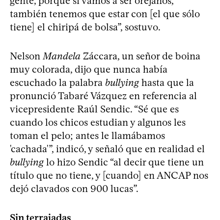
gente, porque si vamos a ser orejanos,
también tenemos que estar con [el que sólo
tiene] el chiripá de bolsa”, sostuvo.
Nelson
Mandela
Záccara, un señor de boina
muy colorada, dijo que nunca había
escuchado la palabra
bullying
hasta que la
pronunció Tabaré Vázquez en referencia al
vicepresidente Raúl Sendic. “Sé que es
cuando los chicos estudian y algunos les
toman el pelo; antes le llamábamos
'cachada'”, indicó, y señaló que en realidad el
bullying
lo hizo Sendic “al decir que tiene un
título que no tiene, y [cuando] en ANCAP nos
dejó clavados con 900 lucas”.
Sin terrajadas