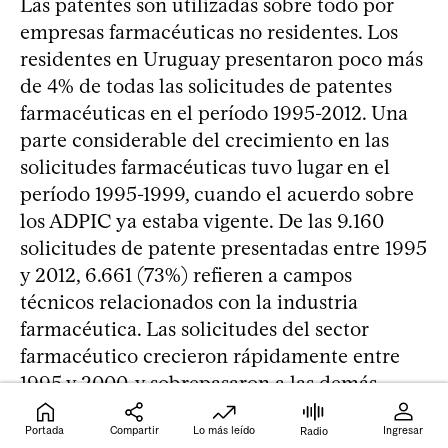
Las patentes son utilizadas sobre todo por
empresas farmacéuticas no residentes. Los
residentes en Uruguay presentaron poco más
de 4% de todas las solicitudes de patentes
farmacéuticas en el período 1995-2012. Una
parte considerable del crecimiento en las
solicitudes farmacéuticas tuvo lugar en el
período 1995-1999, cuando el acuerdo sobre
los ADPIC ya estaba vigente. De las 9.160
solicitudes de patente presentadas entre 1995
y 2012, 6.661 (73%) refieren a campos
técnicos relacionados con la industria
farmacéutica. Las solicitudes del sector
farmacéutico crecieron rápidamente entre
1995 y 2000, y sobrepasaron a las demás
solicitudes a partir de 1997. En 2000, la
Portada
Compartir
Lo más leído
Ingresar
Radio
oficina uruguaya de propiedad intelectual