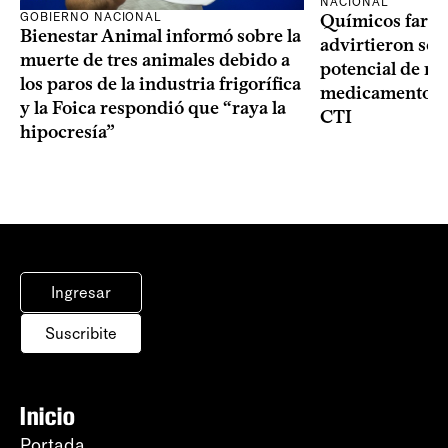
NACIONAL
GOBIERNO NACIONAL
Químicos farma
Bienestar Animal informó sobre la
advirtieron sob
muerte de tres animales debido a
potencial de m
los paros de la industria frigorífica
medicamentos p
y la Foica respondió que “raya la
CTI
hipocresía”
Ingresar
Suscribite
Inicio
Portada