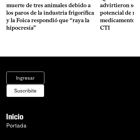
muerte de tres animales debido a
advirtieron sob
los paros de la industria frigorífica
potencial de m
y la Foica respondió que “raya la
medicamentos p
hipocresía”
CTI
Ingresar
Suscribite
Inicio
Portada