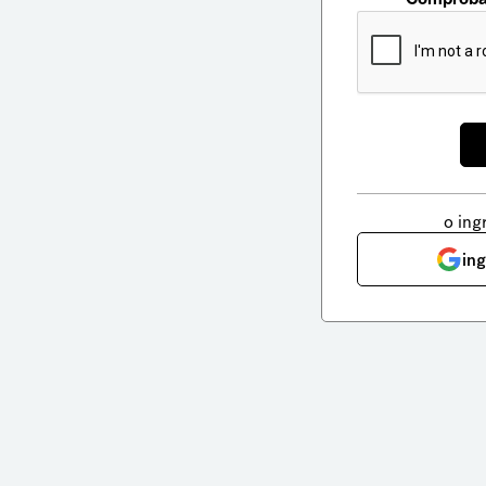
o ing
in