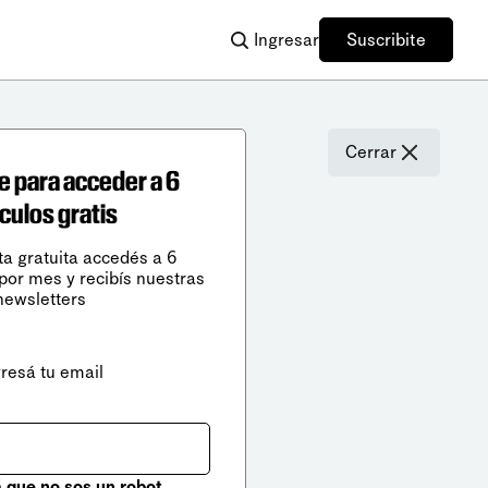
Ingresar
Suscribite
Cerrar
e para acceder a 6
ículos gratis
ta gratuita accedés a 6
 por mes y recibís nuestras
newsletters
gresá tu email
que no sos un robot