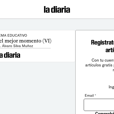
EMA EDUCATIVO
 el mejor momento (VI)
Registrat
. Álvaro Silva Muñoz
art
Con tu cuen
artículos gratis
In
Email
*
Comprobá 