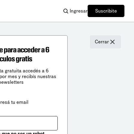
Ingresar
Suscribite
Cerrar
e para acceder a 6
ículos gratis
ta gratuita accedés a 6
 por mes y recibís nuestras
newsletters
gresá tu email
que no sos un robot