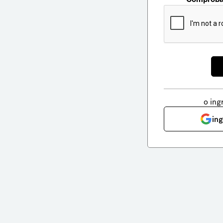
o ing
in