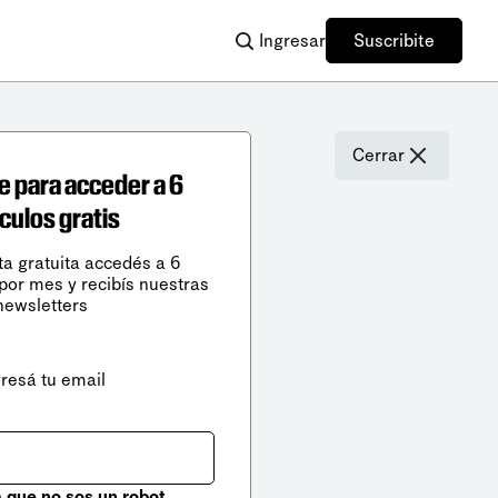
Ingresar
Suscribite
Cerrar
e para acceder a 6
ículos gratis
ta gratuita accedés a 6
 por mes y recibís nuestras
newsletters
gresá tu email
que no sos un robot