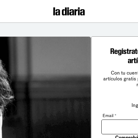
Registrat
art
Con tu cuen
artículos gratis
In
Email
*
Comprobá 