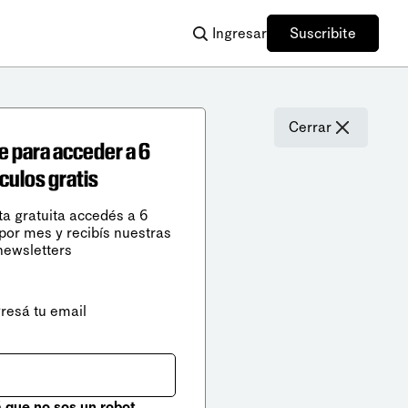
Ingresar
Suscribite
Cerrar
e para acceder a 6
ículos gratis
ta gratuita accedés a 6
 por mes y recibís nuestras
newsletters
gresá tu email
que no sos un robot