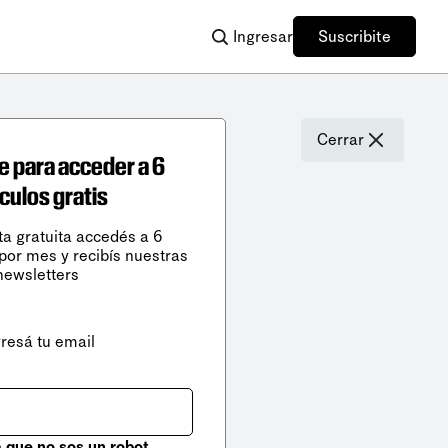
Ingresar
Suscribite
Cerrar
e para acceder a 6
ículos gratis
ta gratuita accedés a 6
 por mes y recibís nuestras
newsletters
gresá tu email
que no sos un robot