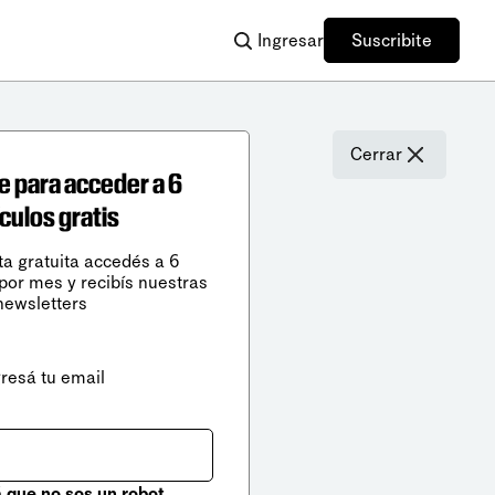
Ingresar
Suscribite
Cerrar
e para acceder a 6
ículos gratis
ta gratuita accedés a 6
 por mes y recibís nuestras
newsletters
gresá tu email
que no sos un robot