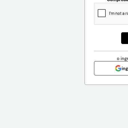
o ing
in