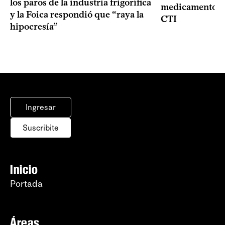
los paros de la industria frigorífica
medicamentos p
y la Foica respondió que “raya la
CTI
hipocresía”
Ingresar
Suscribite
Inicio
Portada
Áreas