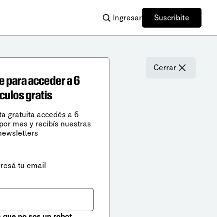
Ingresar
Suscribite
Cerrar
e para acceder a 6
ículos gratis
ta gratuita accedés a 6
 por mes y recibís nuestras
newsletters
gresá tu email
que no sos un robot